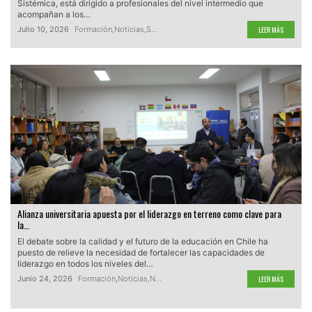
Sistémica, está dirigido a profesionales del nivel intermedio que
acompañan a los…
Julio 10, 2026
Formación
,
Noticias
,
Servicios Locales de Educación Pública
,
SLEP
LEER MÁS
Alianza universitaria apuesta por el liderazgo en terreno como clave para
la…
El debate sobre la calidad y el futuro de la educación en Chile ha
puesto de relieve la necesidad de fortalecer las capacidades de
liderazgo en todos los niveles del…
Junio 24, 2026
Formación
,
Noticias
,
Nueva Educación Pública
,
Servicios Locales 
LEER MÁS