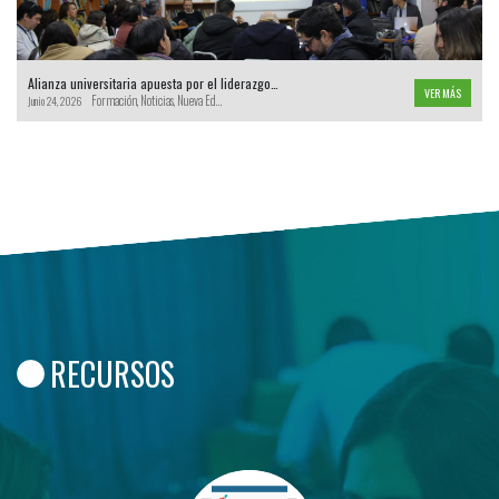
Alianza universitaria apuesta por el liderazgo…
VER MÁS
Formación
,
Noticias
,
Nueva Educación Pública
,
Servicios Locales de Educación Pública
,
SLEP
Junio 24, 2026
El debate sobre la calidad y el futuro de la educación en Chile ha puesto de
relieve la necesidad de fortalecer las capacidades de liderazgo en todos los
niveles del sistema escolar. En este contexto, se dio inicio oficial
al Diplomado "Liderazgo…
RECURSOS