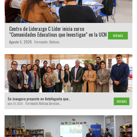
Centro de Liderazgo C Líder inicia curso
“Comunidades Educativas que Investigan” en la UCN
VER MÁS
Agosto 5, 2026
Formación
,
Noticias
Se inaugura proyecto en Antofagasta que…
VER MÁS
Formación
,
Noticias
,
Servicios Locales de Educación Pública
,
SLEP
Julio 10, 2026
El proyecto “Clínica de Acompañamiento Técnico Pedagógico”, de C Líder:
Centro Asociativo para el Liderazgo y Mejora Educativa Sistémica, está
dirigido a profesionales del nivel intermedio que acompañan a los
establecimientos educativos del territorio. La Facultad de Educación de la…