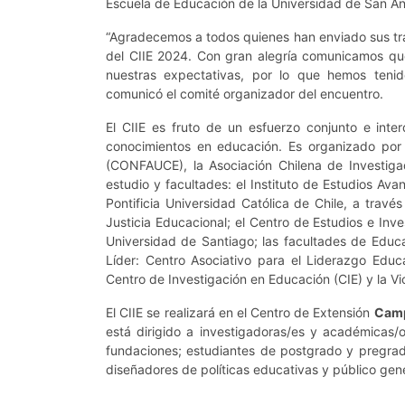
Escuela de Educación de la Universidad de San An
“Agradecemos a todos quienes han enviado sus trab
del CIIE 2024. Con gran alegría comunicamos qu
nuestras expectativas, por lo que hemos tenid
comunicó el comité organizador del encuentro.
El CIIE es fruto de un esfuerzo conjunto e inter
conocimientos en educación. Es organizado po
(CONFAUCE), la Asociación Chilena de Investig
estudio y facultades: el Instituto de Estudios Av
Pontificia Universidad Católica de Chile, a trav
Justicia Educacional; el Centro de Estudios e In
Universidad de Santiago; las facultades de Educa
Líder: Centro Asociativo para el Liderazgo Educ
Centro de Investigación en Educación (CIE) y la Vi
El CIIE se realizará en el Centro de Extensión
Camp
está dirigido a investigadoras/es y académicas/o
fundaciones; estudiantes de postgrado y pregrad
diseñadores de políticas educativas y público gene